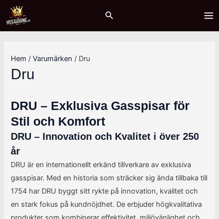
Hoppa
Sök
M
M
MA
Sök
till
i
a
ME
innehåll
n
x
p
p
Hem
/
Varumärken
/ Dru
r
r
Dru
i
i
s
s
DRU – Exklusiva Gasspisar för
Stil och Komfort
DRU – Innovation och Kvalitet i över 250
år
DRU är en internationellt erkänd tillverkare av exklusiva
gasspisar. Med en historia som sträcker sig ända tillbaka till
1754 har DRU byggt sitt rykte på innovation, kvalitet och
en stark fokus på kundnöjdhet. De erbjuder högkvalitativa
produkter som kombinerar effektivitet, miljövänlighet och