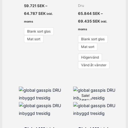
Dru
59.721
SEK
–
64.787
SEK
65.844
SEK
–
inkl.
69.435
SEK
moms
inkl.
moms
Blank sort glas
Mat sort
Blank sort glas
Mat sort
Högervänd
Vänd åt vänster
Det
Det
ursprungliga
nuvarande
Sale!
priset
priset
var:
är:
43.995 SEK.
35.196 SEK.