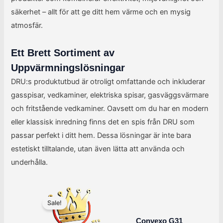
säkerhet – allt för att ge ditt hem värme och en mysig
atmosfär.
Ett Brett Sortiment av
Uppvärmningslösningar
DRU:s produktutbud är otroligt omfattande och inkluderar
gasspisar, vedkaminer, elektriska spisar, gasväggsvärmare
och fritstående vedkaminer. Oavsett om du har en modern
eller klassisk inredning finns det en spis från DRU som
passar perfekt i ditt hem. Dessa lösningar är inte bara
estetiskt tilltalande, utan även lätta att använda och
underhålla.
Det
Det
ursprungliga
nuvarande
Sale!
priset
priset
var:
är:
Convexo G31