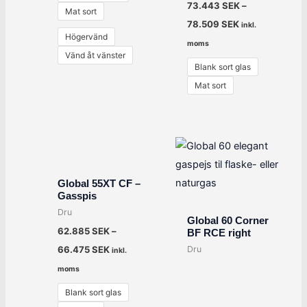
73.443
SEK
–
Mat sort
78.509
SEK
inkl.
Högervänd
moms
Vänd åt vänster
Blank sort glas
Mat sort
Global 55XT CF –
Gasspis
Dru
Global 60 Corner
62.885
SEK
–
BF RCE right
Dru
66.475
SEK
inkl.
moms
Blank sort glas