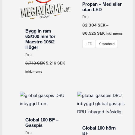
6.713 SEK.
5.216 SEK.
Propan – Med eller
utan LED
Dru
82.304
SEK
–
Bygg in ram
86.525
SEK
inkl. moms
6S/100 mm för
Maestro 105/2
LED
Standard
Höger
Dru
6.713
SEK
5.216
SEK
inkl. moms
Global 100 BF –
Gasspis
Global 100 hörn
Dru
BF