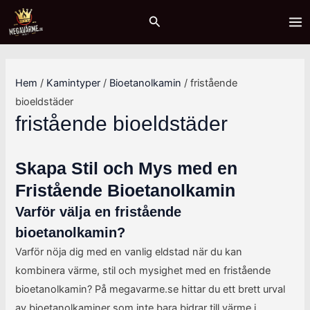
Hoppa
Sök
MA
Sök
till
ME
innehåll
Hem
/
Kamintyper
/
Bioetanolkamin
/ fristående
bioeldstäder
fristående bioeldstäder
Skapa Stil och Mys med en
Fristående Bioetanolkamin
Varför välja en fristående
bioetanolkamin?
Varför nöja dig med en vanlig eldstad när du kan
kombinera värme, stil och mysighet med en fristående
bioetanolkamin? På megavarme.se hittar du ett brett urval
av bioetanolkaminer som inte bara bidrar till värme i