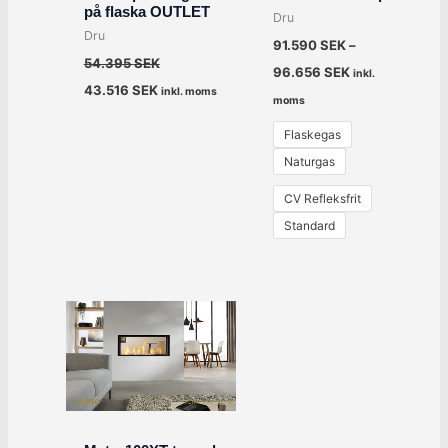
på flaska OUTLET
Dru
Dru
91.590
SEK
–
54.395
SEK
96.656
SEK
inkl.
43.516
SEK
inkl. moms
moms
Flaskegas
Naturgas
CV Refleksfrit
Standard