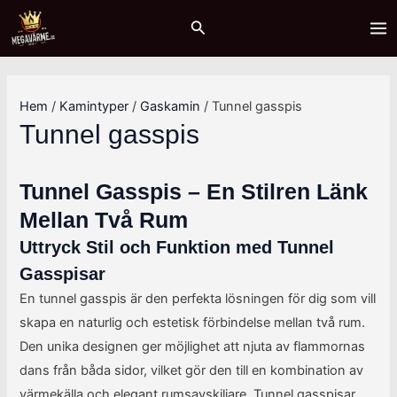
Hoppa
Sök
M
M
MA
Sök
till
i
a
ME
innehåll
n
x
p
p
Hem
/
Kamintyper
/
Gaskamin
/ Tunnel gasspis
r
r
Tunnel gasspis
i
i
s
s
Tunnel Gasspis – En Stilren Länk
Mellan Två Rum
Uttryck Stil och Funktion med Tunnel
Gasspisar
En tunnel gasspis är den perfekta lösningen för dig som vill
skapa en naturlig och estetisk förbindelse mellan två rum.
Den unika designen ger möjlighet att njuta av flammornas
dans från båda sidor, vilket gör den till en kombination av
värmekälla och elegant rumsavskiljare. Tunnel gasspisar