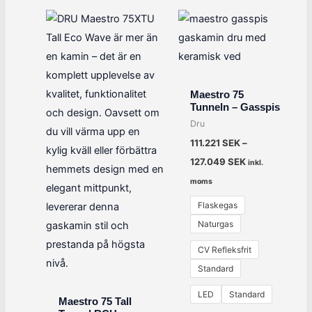
Maestro 75
Tunneln – Gasspis
Dru
111.221
SEK
–
127.049
SEK
inkl.
moms
Flaskegas
Naturgas
CV Refleksfrit
Standard
LED
Standard
Maestro 75 Tall