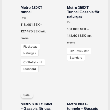
Metro 130XT
Metro 150XT
tunnel
Tunnel Gasspis för
naturgas
Dru
Dru
118.401
SEK
–
131.065
SEK
–
127.475
SEK
inkl.
141.401
SEK
inkl.
moms
moms
Flaskegas
CV Refleksfrit
Naturgas
Standard
CV Refleksfrit
Standard
Det
Det
ursprungliga
nuvarande
Sale!
priset
priset
var:
är:
Metro 80XT tunnel
Metro 80XT-
54.395 SEK.
43.516 SEK.
– Gasspis för gas
tunneln – Gasspis