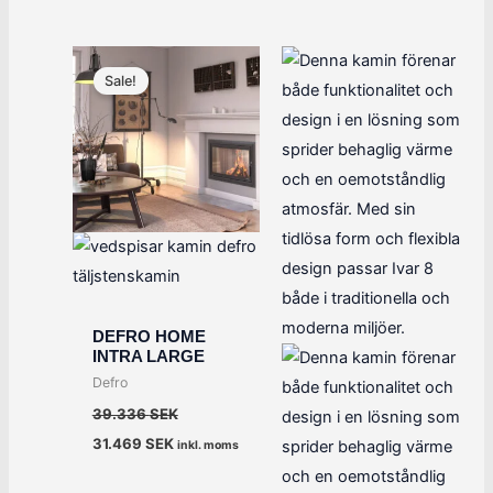
Det
Det
ursprungliga
nuvarande
Sale!
priset
priset
var:
är:
39.336 SEK.
31.469 SEK.
DEFRO HOME
INTRA LARGE
Defro
39.336
SEK
31.469
SEK
inkl. moms