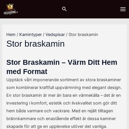
Hoppa
Sök
M
M
MA
Sök
till
i
a
ME
innehåll
n
x
p
p
Hem
/
Kamintyper
/
Vedspisar
/ Stor braskamin
r
r
Stor braskamin
i
i
s
s
Stor Braskamin – Värm Ditt Hem
med Format
Upptäck vårt imponerande sortiment av stora braskaminer
som kombinerar kraftfull uppvärmning med elegant design.
En stor braskamin är mer än bara en värmekälla – det är en
investering i komfort, estetik och livskvalitet som gör ditt
hem både varmare och vackrare. Med en rejält tilltagen
brännkammare och enastående effekt är dessa kaminer
skapade för att ge en upplevelse utöver det vanliga.