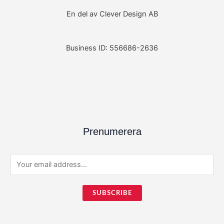
En del av Clever Design AB
Business ID: 556686-2636
Prenumerera
E
m
a
SUBSCRIBE
i
l