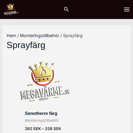
Hoppa
Sök
M
M
MA
Sök
till
i
a
ME
innehåll
n
x
p
p
Hem
/
Monteringstillbehör
/ Sprayfärg
r
r
Sprayfärg
i
i
s
s
Senotherm färg
Monteringstillbehör
262
SEK
–
328
SEK