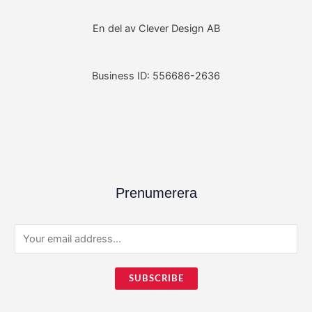
En del av Clever Design AB
Business ID: 556686-2636
Prenumerera
E
m
a
SUBSCRIBE
i
l