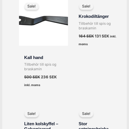
ursprungliga
nuvarande
ursprungliga
nuvarande
Sale!
Sale!
priset
priset
priset
priset
var:
är:
var:
är:
Krokodiltänger
500 SEK.
236 SEK.
164 SEK.
131 SEK.
Tillbehör till spis og
braskamin
164
SEK
131
SEK
inkl.
moms
Kall hand
Tillbehör till spis og
braskamin
500
SEK
236
SEK
inkl. moms
Det
Det
Det
Det
ursprungliga
nuvarande
ursprungliga
nuvarand
Sale!
Sale!
priset
priset
priset
priset
var:
är:
var:
är:
Liten kolskyffel –
Stor
131 SEK.
95 SEK.
196 SEK.
148 SEK.