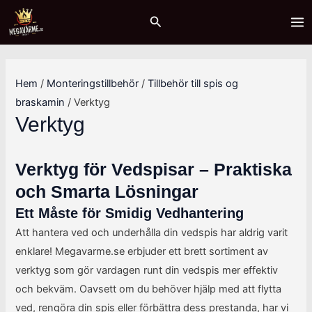
Hoppa
Sök
M
M
MA
Sök
till
i
a
ME
innehåll
n
x
p
p
Hem
/
Monteringstillbehör
/
Tillbehör till spis og
r
r
braskamin
/ Verktyg
i
i
Verktyg
s
s
Verktyg för Vedspisar – Praktiska
och Smarta Lösningar
Ett Måste för Smidig Vedhantering
Att hantera ved och underhålla din vedspis har aldrig varit
enklare! Megavarme.se erbjuder ett brett sortiment av
verktyg som gör vardagen runt din vedspis mer effektiv
och bekväm. Oavsett om du behöver hjälp med att flytta
ved, rengöra din spis eller förbättra dess prestanda, har vi