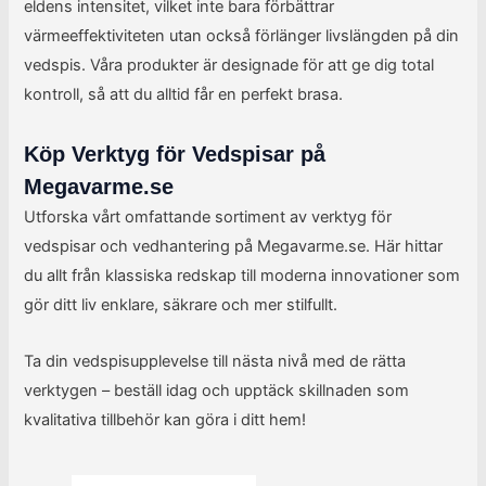
eldens intensitet, vilket inte bara förbättrar
värmeeffektiviteten utan också förlänger livslängden på din
vedspis. Våra produkter är designade för att ge dig total
kontroll, så att du alltid får en perfekt brasa.
Köp Verktyg för Vedspisar på
Megavarme.se
Utforska vårt omfattande sortiment av verktyg för
vedspisar och vedhantering på Megavarme.se. Här hittar
du allt från klassiska redskap till moderna innovationer som
gör ditt liv enklare, säkrare och mer stilfullt.
Ta din vedspisupplevelse till nästa nivå med de rätta
verktygen – beställ idag och upptäck skillnaden som
kvalitativa tillbehör kan göra i ditt hem!
Det
Det
Det
Det