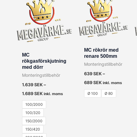
MC rökrör med
MC
renare 500mm
rökgasförskjutning
Monteringstillbehör
med dörr
639
SEK
–
Monteringstillbehör
689
SEK
inkl. moms
1.639
SEK
–
1.689
SEK
Ø 100
Ø 80
inkl. moms
100/2000
100/320
150/2000
150/420