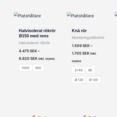
Halvisolerat rökrör
Knä rör
Ø150 med rens
Monteringstillbehör
Halvisolerat rökrör
1.509
SEK
–
4.475
SEK
–
1.705
SEK
inkl.
6.820
SEK
inkl. moms
moms
1000
500
2x45
90
Ø 120
Ø 130