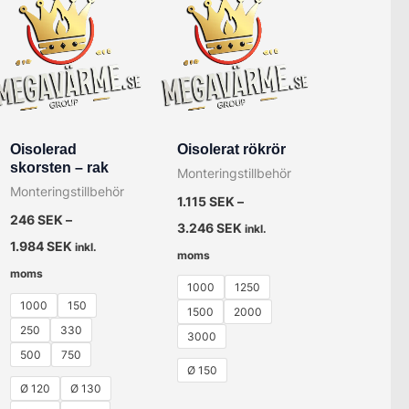
Oisolerad
Oisolerat rökrör
skorsten – rak
Monteringstillbehör
Monteringstillbehör
1.115
SEK
–
246
SEK
–
3.246
SEK
inkl.
1.984
SEK
inkl.
moms
moms
1000
1250
1000
150
1500
2000
250
330
3000
500
750
Ø 150
Ø 120
Ø 130