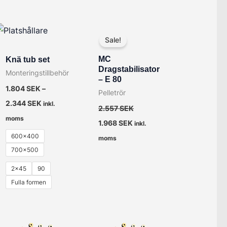
Det
Det
ursprungliga
nuvarande
Sale!
priset
priset
var:
är:
MC
Knä tub set
2.557 SEK.
1.968 SEK.
Dragstabilisator
Monteringstillbehör
– E 80
1.804
SEK
–
Pelletrör
2.344
SEK
inkl.
2.557
SEK
moms
1.968
SEK
inkl.
600x400
moms
700x500
2x45
90
Fulla formen