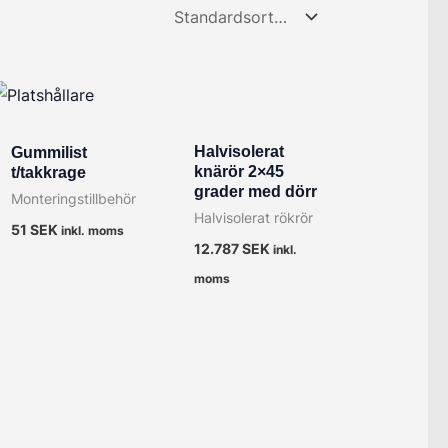
Halvisolerat
Gummilist
knärör 2×45
t/takkrage
grader med dörr
Monteringstillbehör
Halvisolerat rökrör
51
SEK
inkl. moms
12.787
SEK
inkl.
moms