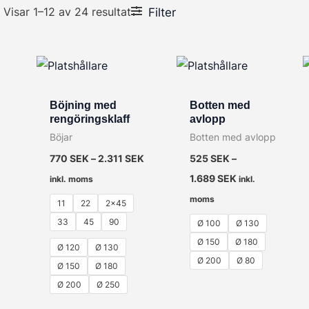
Visar 1–12 av 24 resultat
Filter
Böjning med
Botten med
rengöringsklaff
avlopp
Böjar
Botten med avlopp
770
SEK
–
2.311
SEK
525
SEK
–
1.689
SEK
inkl. moms
inkl.
moms
11
22
2x45
33
45
90
Ø 100
Ø 130
Ø 150
Ø 180
Ø 120
Ø 130
Ø 200
Ø 80
Ø 150
Ø 180
Ø 200
Ø 250