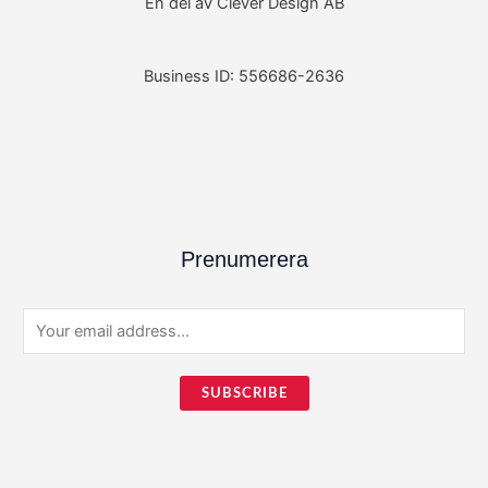
En del av Clever Design AB
Business ID: 556686-2636
Prenumerera
E
m
a
SUBSCRIBE
i
l
*