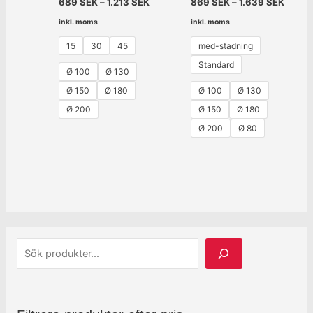
689
SEK
–
1.213
SEK
869
SEK
–
1.639
SEK
inkl. moms
inkl. moms
15
30
45
med-stadning
Standard
Ø 100
Ø 130
Ø 150
Ø 180
Ø 100
Ø 130
Ø 200
Ø 150
Ø 180
Ø 200
Ø 80