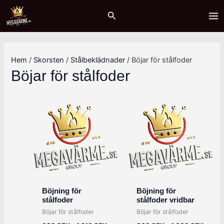
Hoppa
Sök
M
M
MA
Sök
till
i
a
ME
innehåll
n
x
p
p
Hem
/
Skorsten
/
Stålbeklädnader
/ Böjar för stålfoder
r
r
Böjar för stålfoder
i
i
s
s
Böjning för
Böjning för
stålfoder
stålfoder vridbar
Böjar för stålfoder
Böjar för stålfoder