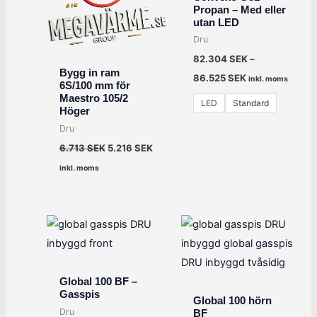
6.713 SEK.
5.216 SEK.
Propan – Med eller
utan LED
Dru
82.304
SEK
–
Bygg in ram
86.525
SEK
inkl. moms
6S/100 mm för
Maestro 105/2
LED
Standard
Höger
Dru
6.713
SEK
5.216
SEK
inkl. moms
Global 100 BF –
Gasspis
Global 100 hörn
Dru
BF