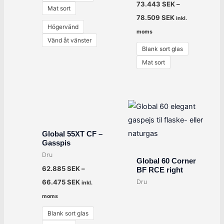
73.443
SEK
–
Mat sort
78.509
SEK
inkl.
Högervänd
moms
Vänd åt vänster
Blank sort glas
Mat sort
Global 55XT CF –
Gasspis
Dru
Global 60 Corner
62.885
SEK
–
BF RCE right
Dru
66.475
SEK
inkl.
moms
Blank sort glas