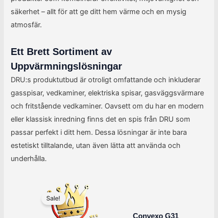
säkerhet – allt för att ge ditt hem värme och en mysig
atmosfär.
Ett Brett Sortiment av
Uppvärmningslösningar
DRU:s produktutbud är otroligt omfattande och inkluderar
gasspisar, vedkaminer, elektriska spisar, gasväggsvärmare
och fritstående vedkaminer. Oavsett om du har en modern
eller klassisk inredning finns det en spis från DRU som
passar perfekt i ditt hem. Dessa lösningar är inte bara
estetiskt tilltalande, utan även lätta att använda och
underhålla.
Det
Det
ursprungliga
nuvarande
Sale!
priset
priset
var:
är:
Convexo G31