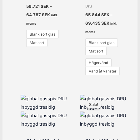
Dru
59.721
SEK
–
64.787
SEK
65.844
SEK
–
inkl.
69.435
SEK
moms
inkl.
moms
Blank sort glas
Mat sort
Blank sort glas
Mat sort
Högervänd
Vänd åt vänster
Det
Det
ursprungliga
nuvarande
Sale!
priset
priset
var:
är:
43.995 SEK.
35.196 SEK.