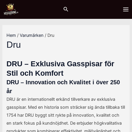
Hoppa
Sök
M
M
MA
Sök
till
i
a
ME
innehåll
n
x
p
p
Hem
/
Varumärken
/ Dru
r
r
Dru
i
i
s
s
DRU – Exklusiva Gasspisar för
Stil och Komfort
DRU – Innovation och Kvalitet i över 250
år
DRU är en internationellt erkänd tillverkare av exklusiva
gasspisar. Med en historia som sträcker sig ända tillbaka till
1754 har DRU byggt sitt rykte på innovation, kvalitet och
en stark fokus på kundnöjdhet. De erbjuder högkvalitativa
produkter som kombinerar effektivitet, miljövänlighet och