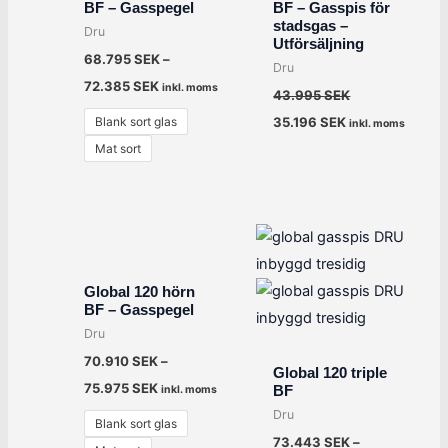
BF – Gasspegel
BF – Gasspis för
stadsgas –
Dru
Utförsäljning
68.795
SEK
–
Dru
72.385
SEK
inkl. moms
43.995
SEK
Blank sort glas
35.196
SEK
inkl. moms
Mat sort
Global 120 hörn
BF – Gasspegel
Dru
70.910
SEK
–
Global 120 triple
75.975
SEK
BF
inkl. moms
Dru
Blank sort glas
73.443
SEK
–