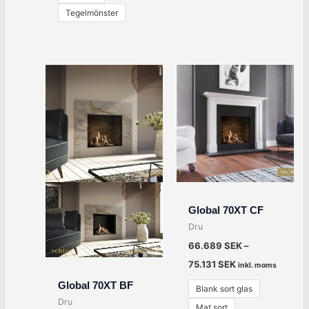
Tegelmönster
Global 70XT CF
Dru
66.689
SEK
–
75.131
SEK
inkl. moms
Global 70XT BF
Blank sort glas
Dru
Mat sort