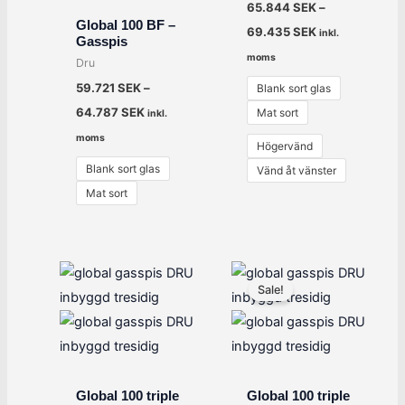
65.844
SEK
–
Global 100 BF –
69.435
SEK
inkl.
Gasspis
moms
Dru
59.721
SEK
–
Blank sort glas
64.787
SEK
Mat sort
inkl.
moms
Högervänd
Blank sort glas
Vänd åt vänster
Mat sort
Det
Det
ursprungliga
nuvarande
Sale!
priset
priset
var:
är:
43.995 SEK.
35.196 SEK.
Global 100 triple
Global 100 triple