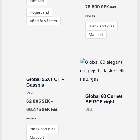
Mat sort
78.509
SEK
inkl.
Högervänd
moms
Vänd åt vänster
Blank sort glas
Mat sort
Global 55XT CF –
Gasspis
Dru
Global 60 Corner
62.885
SEK
–
BF RCE right
Dru
66.475
SEK
inkl.
moms
Blank sort glas
Mat sort