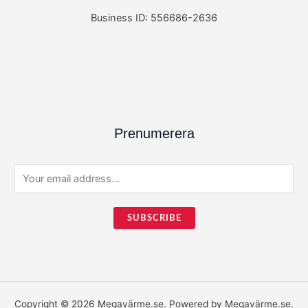
Business ID: 556686-2636
Prenumerera
E
m
a
SUBSCRIBE
i
l
*
Copyright © 2026 Megavärme.se. Powered by Megavärme.se.