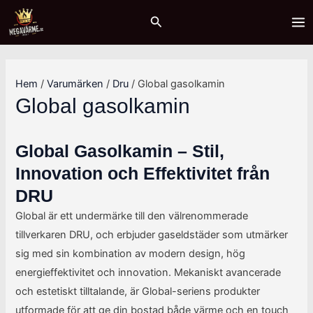
Hoppa
Sök
M
M
MA
Sök
till
i
a
ME
innehåll
n
x
p
p
Hem
/
Varumärken
/
Dru
/ Global gasolkamin
r
r
Global gasolkamin
i
i
s
s
Global Gasolkamin – Stil,
Innovation och Effektivitet från
DRU
Global är ett undermärke till den välrenommerade
tillverkaren DRU, och erbjuder gaseldstäder som utmärker
sig med sin kombination av modern design, hög
energieffektivitet och innovation. Mekaniskt avancerade
och estetiskt tilltalande, är Global-seriens produkter
utformade för att ge din bostad både värme och en touch