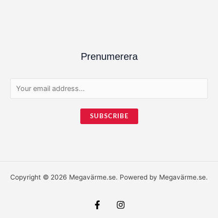
Prenumerera
E
m
a
SUBSCRIBE
i
l
*
Copyright © 2026 Megavärme.se. Powered by Megavärme.se.