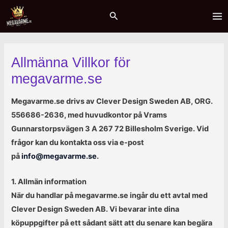
Hoppa
MA
Sök
till
ME
innehåll
Allmänna Villkor för
megavarme.se
Megavarme.se drivs av Clever Design Sweden AB, ORG.
556686-2636, med huvudkontor på Vrams
Gunnarstorpsvägen 3 A 267 72 Billesholm Sverige.
Vid
frågor kan du kontakta oss via e-post
på
info@megavarme.se
.
1. Allmän information
När du handlar på megavarme.se ingår du ett avtal med
Clever Design Sweden AB. Vi bevarar inte dina
köpuppgifter på ett sådant sätt att du senare kan begära