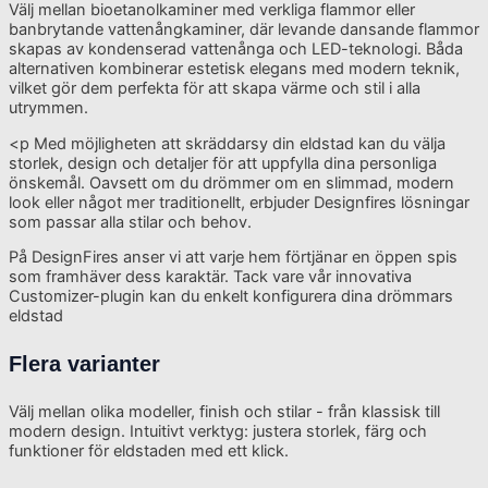
Välj mellan bioetanolkaminer med verkliga flammor eller
banbrytande vattenångkaminer, där levande dansande flammor
skapas av kondenserad vattenånga och LED-teknologi. Båda
alternativen kombinerar estetisk elegans med modern teknik,
vilket gör dem perfekta för att skapa värme och stil i alla
utrymmen.
<p Med möjligheten att skräddarsy din eldstad kan du välja
storlek, design och detaljer för att uppfylla dina personliga
önskemål. Oavsett om du drömmer om en slimmad, modern
look eller något mer traditionellt, erbjuder Designfires lösningar
som passar alla stilar och behov.
På DesignFires anser vi att varje hem förtjänar en öppen spis
som framhäver dess karaktär. Tack vare vår innovativa
Customizer-plugin kan du enkelt konfigurera dina drömmars
eldstad
Flera varianter
Välj mellan olika modeller, finish och stilar - från klassisk till
modern design. Intuitivt verktyg: justera storlek, färg och
funktioner för eldstaden med ett klick.