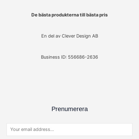
De bästa produkterna till bästa pris
En del av Clever Design AB
Business ID: 556686-2636
Prenumerera
E
m