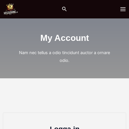
Hoppa
MA
Sök
till
ME
innehåll
My Account
Nam nec tellus a odio tincidunt auctor a ornare
odio.