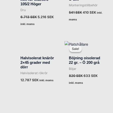
105/2 Höger
Monteringstillbehör
Dru
541
SEK
410
SEK
inkl.
6.713
SEK
5.216
SEK
moms
inkl. moms
Det
Det
ursprungliga
nuvarand
Sale!
Sale!
priset
priset
var:
är:
Halvisolerat knärör
Böjning oisolerad
820 SEK.
633 SEK.
2×45 grader med
22 gr. – Ö 200 grå
dörr
Böjar
Halvisolerat rökrör
820
SEK
633
SEK
12.787
SEK
inkl. moms
inkl. moms