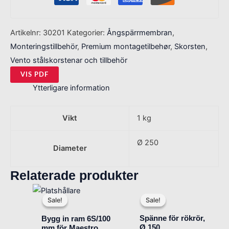
Artikelnr:
30201
Kategorier:
Ångspärrmembran
,
Monteringstillbehör
,
Premium montagetilbehør
,
Skorsten
,
Vento stålskorstenar och tillbehör
VIS PDF
Ytterligare information
Vikt
1 kg
Ø 250
Diameter
Relaterade produkter
Det
Det
Det
Det
ursprungliga
nuvarande
ursprungliga
nuvarand
Sale!
Sale!
Sale!
Sale!
priset
priset
priset
priset
var:
är:
var:
är:
Spänne för rökrör,
Bygg in ram 6S/100
6.713 SEK.
5.216 SEK.
541 SEK.
410 SEK.
Ø 150
mm för Maestro