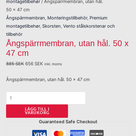
montagetilbehør
/ Ångspärrmembran, utan hål.
50 x 47 cm
Ångspärrmembran
,
Monteringstillbehör
,
Premium
montagetilbehør
,
Skorsten
,
Vento stålskorstenar och
tillbehör
Ångspärrmembran, utan hål. 50 x
47 cm
885
SEK
656
SEK
inkl. moms
Ångspärrmembran, utan hål. 50 x 47 cm
LÄGG TILL I
VARUKORG
Guaranteed Safe Checkout