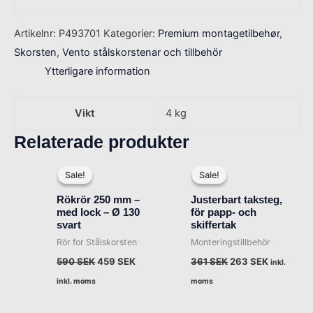
Artikelnr:
P493701
Kategorier:
Premium montagetilbehør
,
Skorsten
,
Vento stålskorstenar och tillbehör
Ytterligare information
Vikt
4 kg
Relaterade produkter
Det
Det
Det
Det
ursprungliga
nuvarande
ursprungliga
nuvarand
Sale!
Sale!
Sale!
Sale!
priset
priset
priset
priset
var:
är:
var:
är:
Rökrör 250 mm –
Justerbart taksteg,
590 SEK.
459 SEK.
361 SEK.
263 SEK.
med lock – Ø 130
för papp- och
svart
skiffertak
Rör for Stålskorsten
Monteringstillbehör
590
SEK
459
SEK
361
SEK
263
SEK
inkl.
inkl. moms
moms