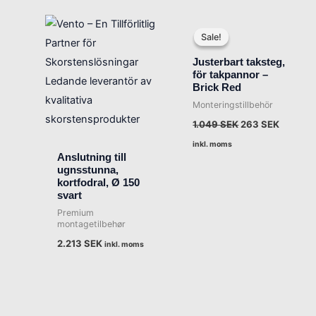
Det
Det
ursprungliga
nuvara
Sale!
Sale!
priset
priset
var:
är:
Justerbart taksteg,
1.049 SEK.
263 SEK
för takpannor –
Brick Red
Monteringstillbehör
1.049
SEK
263
SEK
inkl. moms
Anslutning till
ugnsstunna,
kortfodral, Ø 150
svart
Premium
montagetilbehør
2.213
SEK
inkl. moms