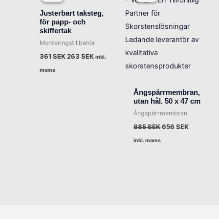
priset
priset
priset
priset
var:
är:
var:
är:
Justerbart taksteg,
361 SEK.
263 SEK.
885 SEK.
656 SEK.
för papp- och
skiffertak
Monteringstillbehör
361
SEK
263
SEK
inkl.
moms
Ångspärrmembran,
utan hål. 50 x 47 cm
Ångspärrmembran
885
SEK
656
SEK
inkl. moms