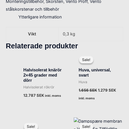
Monteringstillbehör
,
Skorsten
,
Vento Proff
,
Vento
stålskorstenar och tillbehör
Ytterligare information
Vikt
0,3 kg
Relaterade produkter
Det
Det
ursprungliga
nuvar
Sale!
Sale!
priset
priset
var:
är:
Halvisolerat knärör
Huva, universal,
1.656 SEK.
1.279 
2×45 grader med
svart
dörr
Huva
Halvisolerat rökrör
1.656
SEK
1.279
SEK
12.787
SEK
inkl. moms
inkl. moms
Det
Det
Det
Det
ursprungliga
nuvarande
ursprungliga
nuvarand
Sale!
Sale!
Sale!
Sale!