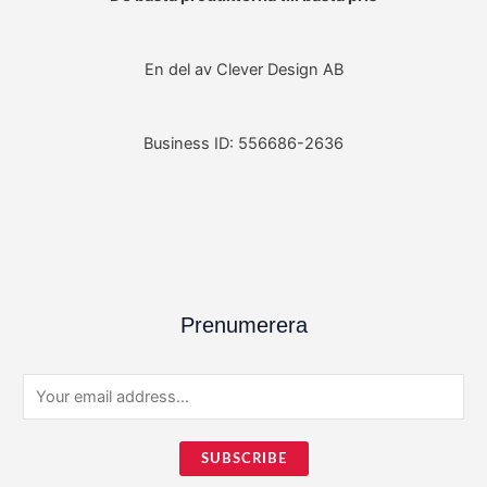
En del av Clever Design AB
Business ID: 556686-2636
Prenumerera
E
m
a
SUBSCRIBE
i