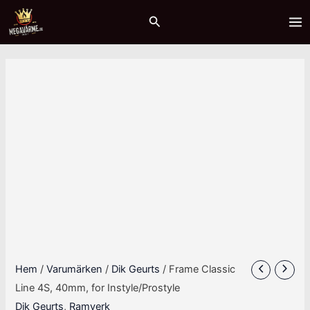
Hoppa
MA
Sök
till
ME
innehåll
Hem
/
Varumärken
/
Dik Geurts
/ Frame Classic
Line 4S, 40mm, for Instyle/Prostyle
Dik Geurts
,
Ramverk