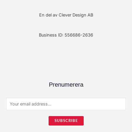
En del av Clever Design AB
Business ID: 556686-2636
Prenumerera
E
m
a
SUBSCRIBE
i