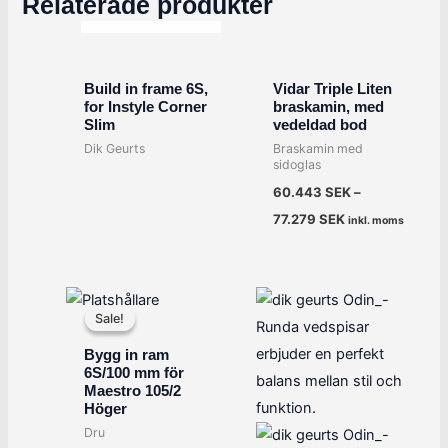
Relaterade produkter
SLUT I LAGER
Build in frame 6S,
Vidar Triple Liten
for Instyle Corner
braskamin, med
Slim
vedeldad bod
Dik Geurts
Braskamin med
sidoglas
60.443
SEK
–
77.279
SEK
inkl. moms
Det
Det
ursprungliga
nuvarande
Sale!
Sale!
priset
priset
var:
är:
Bygg in ram
6.713 SEK.
5.216 SEK.
6S/100 mm för
Maestro 105/2
Höger
Dru