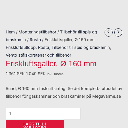
Hem
/
Monteringstillbehör
/
Tillbehör till spis og
braskamin
/
Rosta
/ Friskluftsgaller, Ø 160 mm
Friskluftsutlopp
,
Rosta
,
Tillbehör till spis og braskamin
,
Vento stålskorstenar och tillbehör
Friskluftsgaller, Ø 160 mm
1.361
SEK
1.049
SEK
inkl. moms
Rund, Ø 160 mm friskluftsintag. Se det kompletta utbudet av
tillbehör för gaskaminer och braskaminer på MegaVarme.se
LÄGG TILL I
VARUKORG