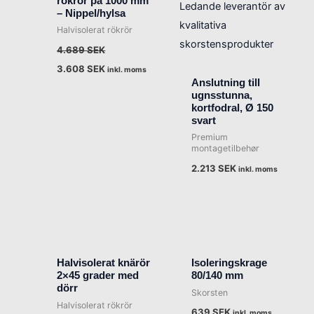
rökrör på 1000 mm
– Nippel/hylsa
Halvisolerat rökrör
4.689
SEK
3.608
SEK
inkl. moms
Anslutning till
ugnsstunna,
kortfodral, Ø 150
svart
Premium
montagetilbehør
2.213
SEK
inkl. moms
Halvisolerat knärör
Isoleringskrage
2×45 grader med
80/140 mm
dörr
Skorsten
Halvisolerat rökrör
639
SEK
inkl. moms