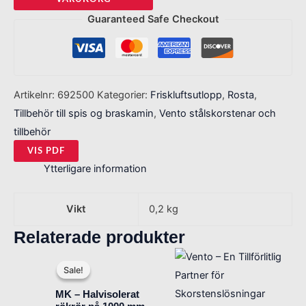
Guaranteed Safe Checkout
Artikelnr:
692500
Kategorier:
Friskluftsutlopp
,
Rosta
,
Tillbehör till spis og braskamin
,
Vento stålskorstenar och
tillbehör
VIS PDF
Ytterligare information
Vikt
0,2 kg
Relaterade produkter
Det
Det
ursprungliga
nuvarande
Sale!
Sale!
priset
priset
var:
är:
MK – Halvisolerat
4.689 SEK.
3.608 SEK.