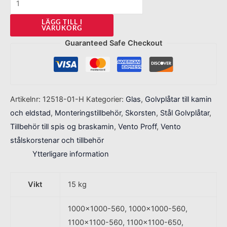
LÄGG TILL I
VARUKORG
Guaranteed Safe Checkout
Artikelnr:
12518-01-H
Kategorier:
Glas
,
Golvplåtar till kamin
och eldstad
,
Monteringstillbehör
,
Skorsten
,
Stål Golvplåtar
,
Tillbehör till spis og braskamin
,
Vento Proff
,
Vento
stålskorstenar och tillbehör
Ytterligare information
Vikt
15 kg
1000×1000-560, 1000×1000-560,
1100×1100-560, 1100×1100-650,