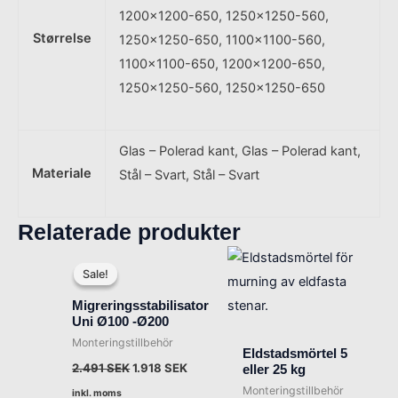
1200×1200-650, 1250×1250-560,
Størrelse
1250×1250-650, 1100×1100-560,
1100×1100-650, 1200×1200-650,
1250×1250-560, 1250×1250-650
Glas – Polerad kant, Glas – Polerad kant,
Materiale
Stål – Svart, Stål – Svart
Relaterade produkter
Det
Det
ursprungliga
nuvarande
Sale!
Sale!
priset
priset
var:
är:
Migreringsstabilisator
2.491 SEK.
1.918 SEK.
Uni Ø100 -Ø200
Monteringstillbehör
Eldstadsmörtel 5
2.491
SEK
1.918
SEK
eller 25 kg
Monteringstillbehör
inkl. moms