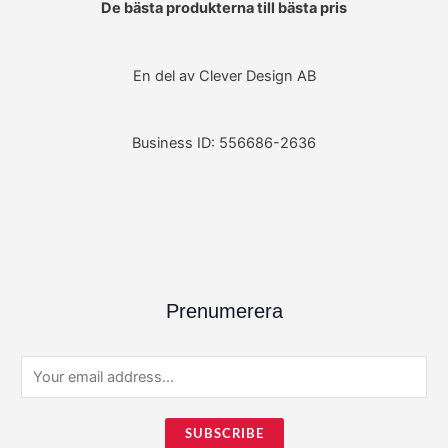
De bästa produkterna till bästa pris
En del av Clever Design AB
Business ID: 556686-2636
Prenumerera
E
m
a
SUBSCRIBE