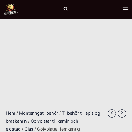
Hoppa
Golvplatta,
MA
Sök
till
femkantig
ME
innehåll
mängd
Hem
/
Monteringstillbehör
/
Tillbehör till spis og
braskamin
/
Golvplåtar till kamin och
eldstad
/
Glas
/ Golvplatta, femkantig