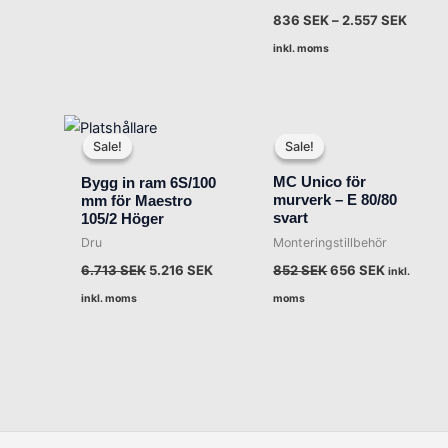
836
SEK
–
2.557
SEK
inkl. moms
Det
Det
Det
Det
ursprungliga
nuvarande
ursprungliga
nuvarand
Sale!
Sale!
Sale!
Sale!
priset
priset
priset
priset
var:
är:
var:
är:
MC Unico för
Bygg in ram 6S/100
6.713 SEK.
5.216 SEK.
852 SEK.
656 SEK.
murverk – E 80/80
mm för Maestro
svart
105/2 Höger
Monteringstillbehör
Dru
852
SEK
656
SEK
6.713
SEK
5.216
SEK
inkl.
moms
inkl. moms