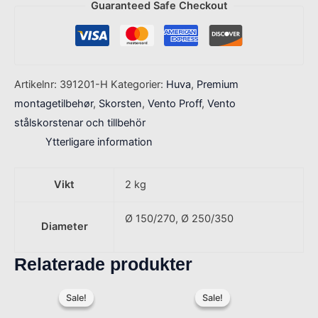
Guaranteed Safe Checkout
Artikelnr:
391201-H
Kategorier:
Huva
,
Premium
montagetilbehør
,
Skorsten
,
Vento Proff
,
Vento
stålskorstenar och tillbehör
Ytterligare information
Vikt
2 kg
Ø 150/270, Ø 250/350
Diameter
Relaterade produkter
Det
Det
Det
Det
ursprungliga
nuvarande
ursprungliga
nuvarand
Sale!
Sale!
Sale!
Sale!
priset
priset
priset
priset
var:
är:
var:
är: