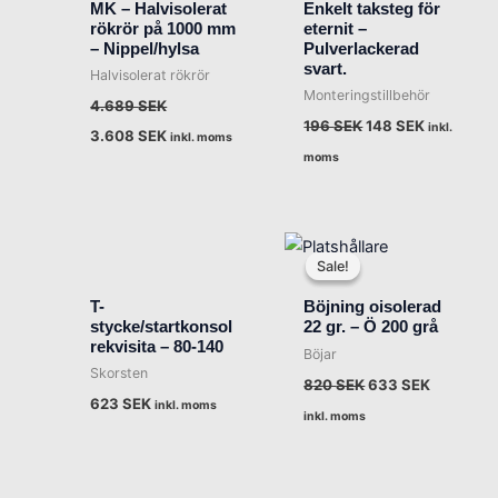
MK – Halvisolerat
Enkelt taksteg för
4.689 SEK.
3.608 SEK.
196 SEK.
148 SEK.
rökrör på 1000 mm
eternit –
– Nippel/hylsa
Pulverlackerad
svart.
Halvisolerat rökrör
Monteringstillbehör
4.689
SEK
196
SEK
148
SEK
inkl.
3.608
SEK
inkl. moms
moms
Det
Det
ursprungliga
nuvarand
Sale!
Sale!
priset
priset
var:
är:
T-
Böjning oisolerad
820 SEK.
633 SEK.
stycke/startkonsol
22 gr. – Ö 200 grå
rekvisita – 80-140
Böjar
Skorsten
820
SEK
633
SEK
623
SEK
inkl. moms
inkl. moms