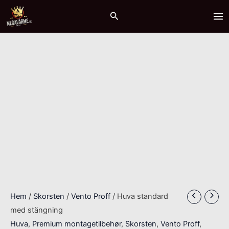
Hoppa
Huva
MA
Sök
till
standard
ME
innehåll
med
stängning
mängd
Hem
/
Skorsten
/
Vento Proff
/ Huva standard
med stängning
Huva
,
Premium montagetilbehør
,
Skorsten
,
Vento Proff
,