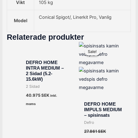
Vikt
105 kg
Conical Spigot/, Linerkit Pro, Vanlig
Model
Relaterade produkter
Det
Det
ursprungliga
nuvarande
Sale!
Sale!
priset
priset
var:
är:
DEFRO HOME
27.861 SEK.
22.289 SEK.
INTRA MEDIUM –
2 Sidad (5.2-
15.6kW)
2 Sidad
40.975
SEK
inkl.
DEFRO HOME
moms
IMPULS MEDIUM
– spisinsats
Defro
27.861
SEK