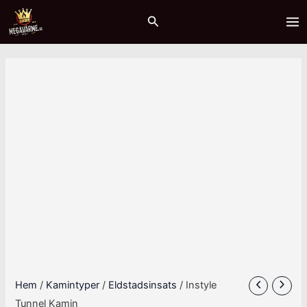
Hoppa
Instyle
MA
Sök
Sale!
till
Tunnel
ME
innehåll
Kamin
mängd
Hem
/
Kamintyper
/
Eldstadsinsats
/ Instyle
Tunnel Kamin