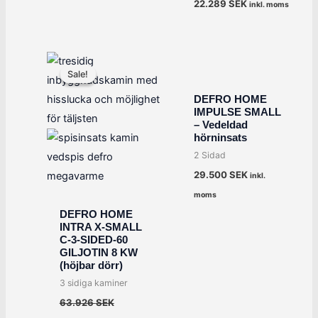
22.289
SEK
inkl. moms
Det
Det
ursprungliga
nuvarande
Sale!
Sale!
priset
priset
var:
är:
DEFRO HOME
63.926 SEK.
51.141 SEK.
IMPULSE SMALL
– Vedeldad
hörninsats
2 Sidad
29.500
SEK
inkl.
moms
DEFRO HOME
INTRA X-SMALL
C-3-SIDED-60
GILJOTIN 8 KW
(höjbar dörr)
3 sidiga kaminer
63.926
SEK