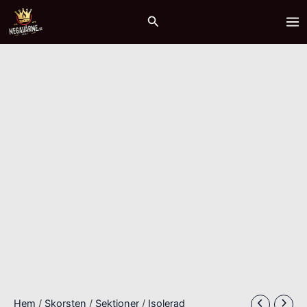
Hoppa
Isolerad
MA
Sök
till
sektion
ME
innehåll
mängd
Hem
/
Skorsten
/
Sektioner
/
Isolerad