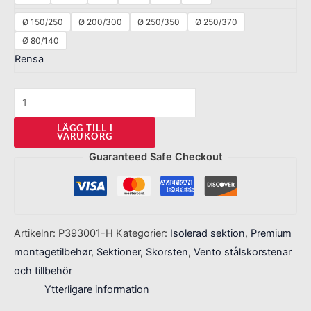
Ø 150/250
Ø 200/300
Ø 250/350
Ø 250/370
Ø 80/140
Rensa
LÄGG TILL I
VARUKORG
Guaranteed Safe Checkout
Artikelnr:
P393001-H
Kategorier:
Isolerad sektion
,
Premium
montagetilbehør
,
Sektioner
,
Skorsten
,
Vento stålskorstenar
och tillbehör
Ytterligare information