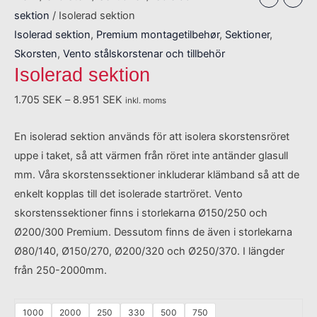
sektion
/ Isolerad sektion
Isolerad sektion
,
Premium montagetilbehør
,
Sektioner
,
Skorsten
,
Vento stålskorstenar och tillbehör
Isolerad sektion
1.705
SEK
–
8.951
SEK
inkl. moms
En isolerad sektion används för att isolera skorstensröret
uppe i taket, så att värmen från röret inte antänder glasull
mm. Våra skorstenssektioner inkluderar klämband så att de
enkelt kopplas till det isolerade startröret. Vento
skorstenssektioner finns i storlekarna Ø150/250 och
Ø200/300 Premium. Dessutom finns de även i storlekarna
Ø80/140, Ø150/270, Ø200/320 och Ø250/370. I längder
från 250-2000mm.
1000
2000
250
330
500
750