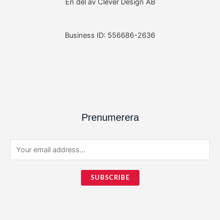
En del av Clever Design AB
Business ID: 556686-2636
Prenumerera
E
m
a
SUBSCRIBE
i
l
*