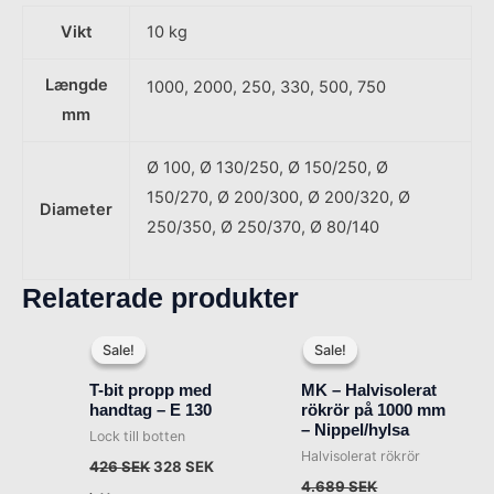
Vikt
10 kg
Længde
1000, 2000, 250, 330, 500, 750
mm
Ø 100, Ø 130/250, Ø 150/250, Ø
150/270, Ø 200/300, Ø 200/320, Ø
Diameter
250/350, Ø 250/370, Ø 80/140
Relaterade produkter
Det
Det
Det
Det
ursprungliga
nuvarande
ursprungliga
nuvarande
Sale!
Sale!
Sale!
Sale!
priset
priset
priset
priset
var:
är:
var:
är:
T-bit propp med
MK – Halvisolerat
426 SEK.
328 SEK.
4.689 SEK.
3.608 SEK.
handtag – E 130
rökrör på 1000 mm
– Nippel/hylsa
Lock till botten
Halvisolerat rökrör
426
SEK
328
SEK
4.689
SEK