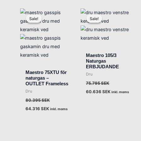
Det
Det
Det
Det
ursprungliga
nuvarande
ursprungliga
nuvarande
Sale!
Sale!
Sale!
Sale!
priset
priset
priset
priset
var:
är:
var:
är:
80.395 SEK.
64.316 SEK.
75.795 SEK.
60.636 SEK.
Maestro 105/3
Naturgas
ERBJUDANDE
Maestro 75XTU för
Dru
naturgas –
75.795
SEK
OUTLET Frameless
Dru
60.636
SEK
inkl. moms
80.395
SEK
64.316
SEK
inkl. moms