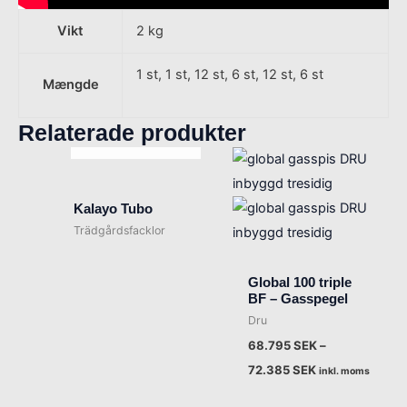
Vikt
2 kg
1 st, 1 st, 12 st, 6 st, 12 st, 6 st
Mængde
Relaterade produkter
SLUT I LAGER
Kalayo Tubo
Trädgårdsfacklor
Global 100 triple
BF – Gasspegel
Dru
68.795
SEK
–
72.385
SEK
inkl. moms