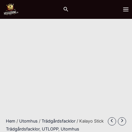
Hoppa
MA
Sök
till
ME
innehåll
Hem
/
Utomhus
/
Trädgårdsfacklor
/ Kalayo Stick
Trädgårdsfacklor
,
UTLOPP
,
Utomhus