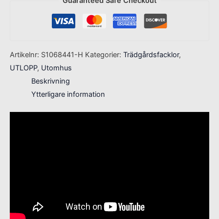
Guaranteed Safe Checkout
Artikelnr:
S1068441-H
Kategorier:
Trädgårdsfacklor
,
UTLOPP
,
Utomhus
Beskrivning
Ytterligare information