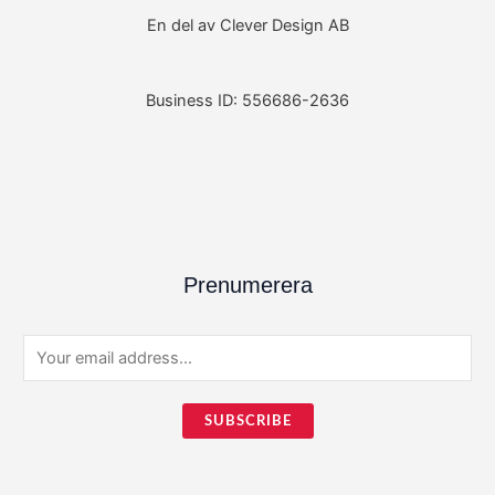
En del av Clever Design AB
Business ID: 556686-2636
Prenumerera
E
m
a
SUBSCRIBE
i
l