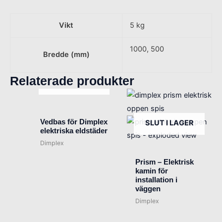
Vikt
5 kg
1000, 500
Bredde (mm)
Relaterade produkter
SLUT I LAGER
Vedbas för Dimplex
SLUT I LAGER
elektriska eldstäder
Dimplex
Prism – Elektrisk
kamin för
installation i
väggen
Dimplex