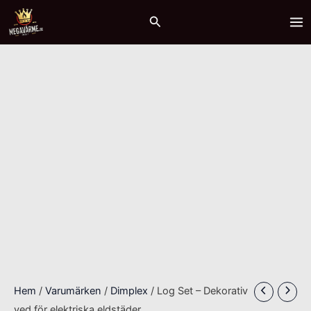
Hoppa
MA
Sök
till
ME
innehåll
Hem
/
Varumärken
/
Dimplex
/ Log Set – Dekorativ
ved för elektriska eldstäder