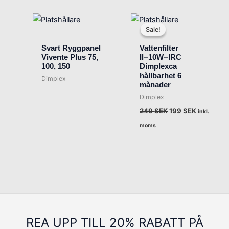
Det
Det
ursprungliga
nuvarand
Sale!
Sale!
priset
priset
var:
är:
Svart Ryggpanel
Vattenfilter
249 SEK.
199 SEK.
Vivente Plus 75,
Il−10W−IRC
100, 150
Dimplexca
hållbarhet 6
Dimplex
månader
Dimplex
249
SEK
199
SEK
inkl.
moms
REA UPP TILL 20% RABATT PÅ