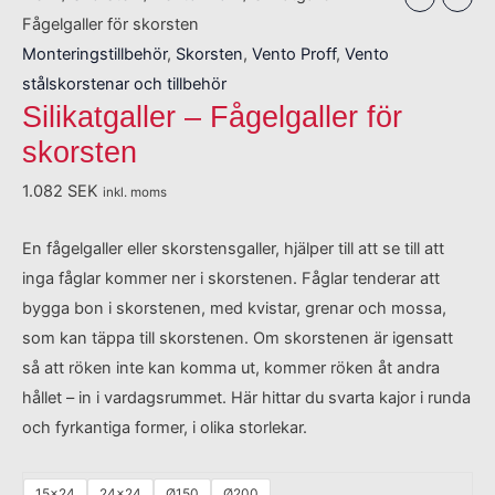
Fågelgaller för skorsten
Monteringstillbehör
,
Skorsten
,
Vento Proff
,
Vento
stålskorstenar och tillbehör
Silikatgaller – Fågelgaller för
skorsten
1.082
SEK
inkl. moms
En fågelgaller eller skorstensgaller, hjälper till att se till att
inga fåglar kommer ner i skorstenen. Fåglar tenderar att
bygga bon i skorstenen, med kvistar, grenar och mossa,
som kan täppa till skorstenen. Om skorstenen är igensatt
så att röken inte kan komma ut, kommer röken åt andra
hållet – in i vardagsrummet. Här hittar du svarta kajor i runda
och fyrkantiga former, i olika storlekar.
15x24
24x24
Ø150
Ø200