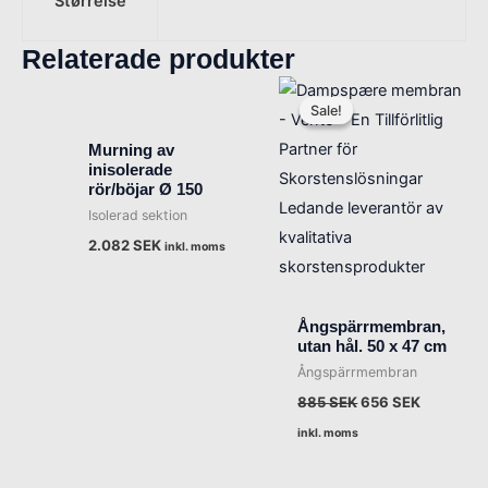
Størrelse
Relaterade produkter
Det
Det
ursprungliga
nuvarand
Sale!
Sale!
priset
priset
var:
är:
Murning av
885 SEK.
656 SEK.
inisolerade
rör/böjar Ø 150
Isolerad sektion
2.082
SEK
inkl. moms
Ångspärrmembran,
utan hål. 50 x 47 cm
Ångspärrmembran
885
SEK
656
SEK
inkl. moms