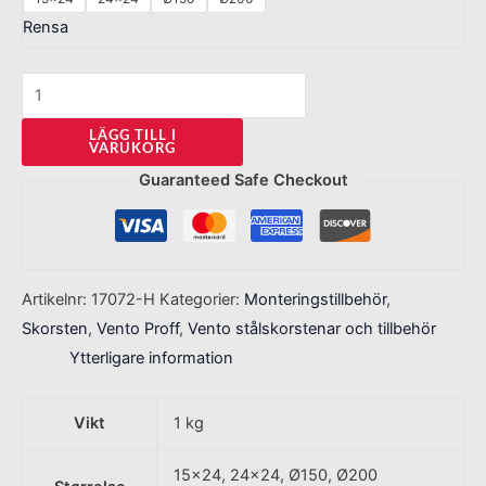
Rensa
LÄGG TILL I
VARUKORG
Guaranteed Safe Checkout
Artikelnr:
17072-H
Kategorier:
Monteringstillbehör
,
Skorsten
,
Vento Proff
,
Vento stålskorstenar och tillbehör
Ytterligare information
Vikt
1 kg
15×24, 24×24, Ø150, Ø200