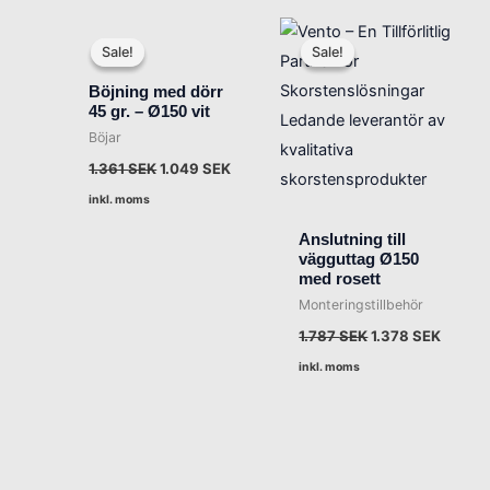
Det
Det
Det
Det
ursprungliga
nuvarande
ursprungliga
nuvar
Sale!
Sale!
Sale!
Sale!
priset
priset
priset
priset
var:
är:
var:
är:
Böjning med dörr
1.361 SEK.
1.049 SEK.
1.787 SEK.
1.378 
45 gr. – Ø150 vit
Böjar
1.361
SEK
1.049
SEK
inkl. moms
Anslutning till
vägguttag Ø150
med rosett
Monteringstillbehör
1.787
SEK
1.378
SEK
inkl. moms