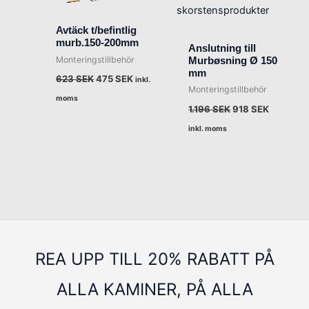
Avtäck t/befintlig
murb.150-200mm
Anslutning till
Monteringstillbehör
Murbøsning Ø 150
mm
623
SEK
475
SEK
inkl.
Monteringstillbehör
moms
1.196
SEK
918
SEK
inkl. moms
REA UPP TILL 20% RABATT PÅ
ALLA KAMINER, PÅ ALLA