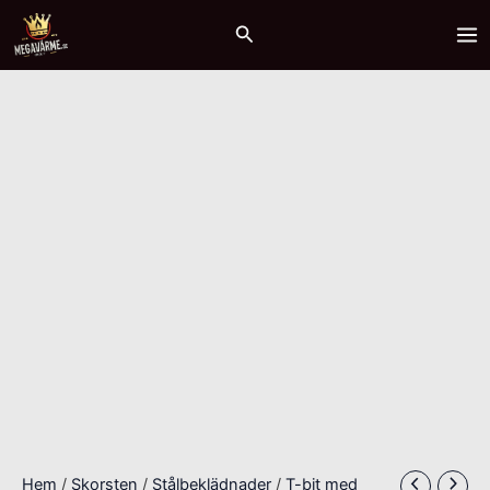
Hoppa
T-
MA
Sök
till
stycke
ME
innehåll
med
avtagbar
tapp
mängd
Hem
/
Skorsten
/
Stålbeklädnader
/
T-bit med