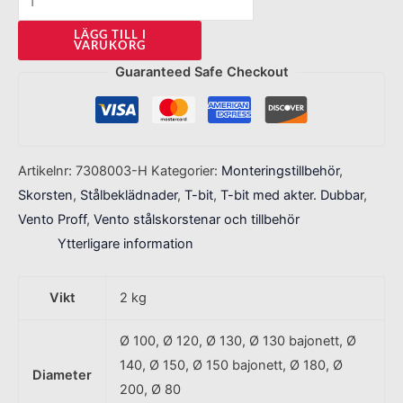
LÄGG TILL I
VARUKORG
Guaranteed Safe Checkout
Artikelnr:
7308003-H
Kategorier:
Monteringstillbehör
,
Skorsten
,
Stålbeklädnader
,
T-bit
,
T-bit med akter. Dubbar
,
Vento Proff
,
Vento stålskorstenar och tillbehör
Ytterligare information
Vikt
2 kg
Ø 100, Ø 120, Ø 130, Ø 130 bajonett, Ø
140, Ø 150, Ø 150 bajonett, Ø 180, Ø
Diameter
200, Ø 80