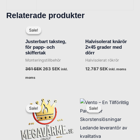
Relaterade produkter
Det
Det
ursprungliga
nuvarande
Sale!
Sale!
priset
priset
var:
är:
Justerbart taksteg,
Halvisolerat knärör
361 SEK.
263 SEK.
för papp- och
2×45 grader med
skiffertak
dörr
Monteringstillbehör
Halvisolerat rökrör
361
SEK
263
SEK
12.787
SEK
inkl.
inkl. moms
moms
Det
Det
Det
Det
ursprungliga
nuvarande
ursprungliga
nuvaran
Sale!
Sale!
Sale!
Sale!
priset
priset
priset
priset
var:
är:
var:
är:
623 SEK.
475 SEK.
1.196 SEK.
918 SEK.