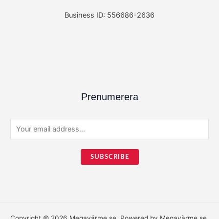
Business ID: 556686-2636
Prenumerera
E
m
a
SUBSCRIBE
i
l
*
Copyright © 2026 Megavärme.se. Powered by Megavärme.se.