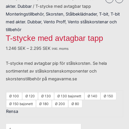
akter. Dubbar
/ T-stycke med avtagbar tapp
Monteringstillbehör
,
Skorsten
,
Stålbeklädnader
,
T-bit
,
T-bit
med akter. Dubbar
,
Vento Proff
,
Vento stålskorstenar och
tillbehör
T-stycke med avtagbar tapp
1.246
SEK
–
2.295
SEK
inkl. moms
T-stycke med avtagbar pip för stålskorsten. Se hela
sortimentet av stålskorstenskomponenter och
skorstenstillbehör på megavarme.se
Ø 100
Ø 120
Ø 130
Ø 130 bajonett
Ø 140
Ø 150
Ø 150 bajonett
Ø 180
Ø 200
Ø 80
Rensa