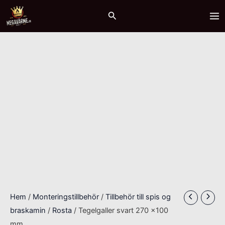
Hoppa
Tegelgaller
MA
Sök
till
svart
ME
innehåll
270
x100
mm
mängd
Hem
/
Monteringstillbehör
/
Tillbehör till spis og
braskamin
/
Rosta
/ Tegelgaller svart 270 x100
mm