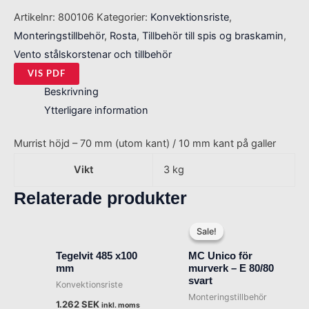
Artikelnr:
800106
Kategorier:
Konvektionsriste
,
Monteringstillbehör
,
Rosta
,
Tillbehör till spis og braskamin
,
Vento stålskorstenar och tillbehör
VIS PDF
Beskrivning
Ytterligare information
Murrist höjd – 70 mm (utom kant) / 10 mm kant på galler
Vikt
3 kg
Relaterade produkter
Det
Det
ursprungliga
nuvarand
Sale!
Sale!
priset
priset
var:
är:
Tegelvit 485 x100
MC Unico för
852 SEK.
656 SEK.
mm
murverk – E 80/80
svart
Konvektionsriste
Monteringstillbehör
1.262
SEK
inkl. moms