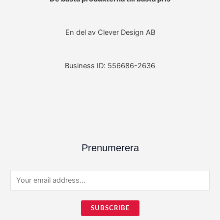
En del av Clever Design AB
Business ID: 556686-2636
Prenumerera
E
m
a
SUBSCRIBE
i