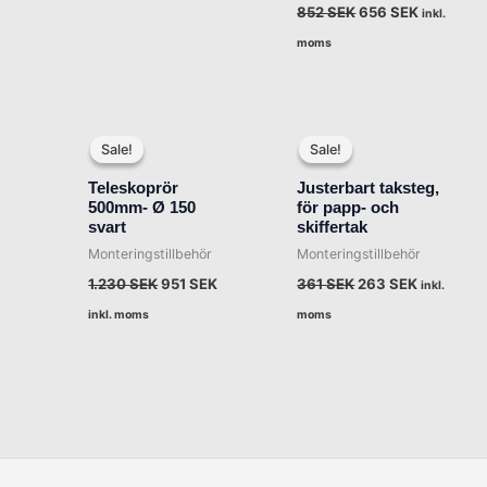
852
SEK
656
SEK
inkl.
moms
Det
Det
Det
Det
ursprungliga
nuvarande
ursprungliga
nuvarand
Sale!
Sale!
Sale!
Sale!
priset
priset
priset
priset
var:
är:
var:
är:
Teleskoprör
Justerbart taksteg,
1.230 SEK.
951 SEK.
361 SEK.
263 SEK.
500mm- Ø 150
för papp- och
svart
skiffertak
Monteringstillbehör
Monteringstillbehör
1.230
SEK
951
SEK
361
SEK
263
SEK
inkl.
inkl. moms
moms