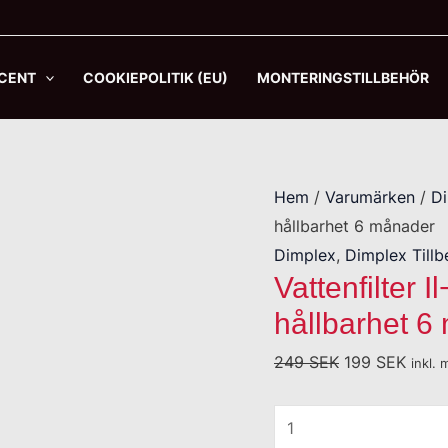
Vattenfilter
Det
Det
Il−10W−IRC
ursprungliga
nuva
Dimplexca
priset
priset
CENT
COOKIEPOLITIK (EU)
MONTERINGSTILLBEHÖR
hållbarhet
var:
är:
6
249 SEK.
199 S
månader
mängd
Hem
/
Varumärken
/
D
hållbarhet 6 månader
Dimplex
,
Dimplex Tillb
Vattenfilter
hållbarhet 6
249
SEK
199
SEK
inkl.