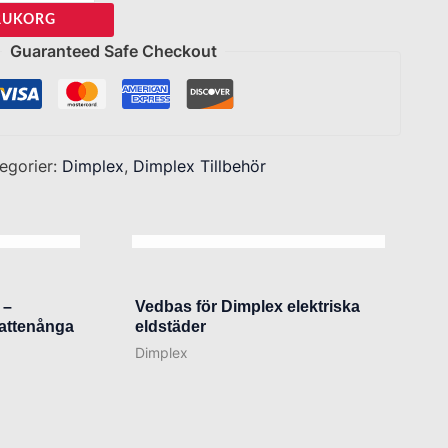
ARUKORG
Guaranteed Safe Checkout
egorier:
Dimplex
,
Dimplex Tillbehör
R
SLUT I LAGER
 –
Vedbas för Dimplex elektriska
vattenånga
eldstäder
Dimplex