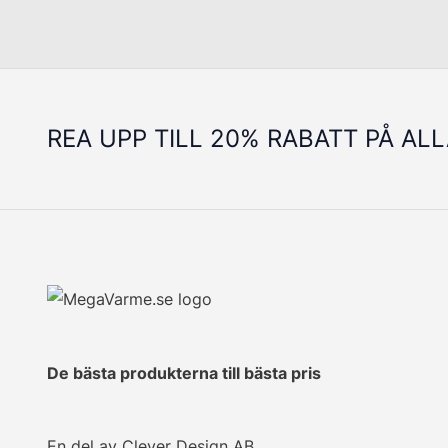
REA UPP TILL 20% RABATT PÅ AL
De bästa produkterna till bästa pris
En del av Clever Design AB