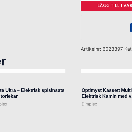
LÄGG TILL I V
Artikelnr:
6023397
Kat
r
SLUT I LAGER
SLUT I LAGE
te Ultra – Elektrisk spisinsats
Optimyst Kassett Multi
storlekar
Elektrisk Kamin med 
plex
Dimplex