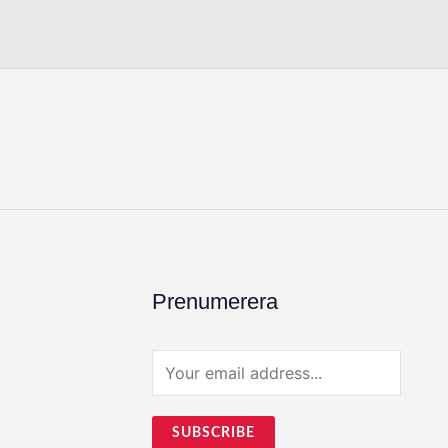
Prenumerera
E
m
a
SUBSCRIBE