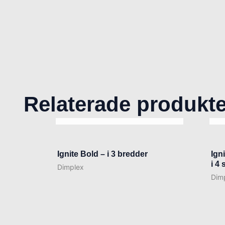
Relaterade produkte
SLUT I LAGER
Ignite Bold – i 3 bredder
Igni
i 4 
Dimplex
Dim