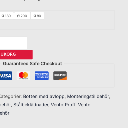
Ø 180
Ø 200
Ø 80
ARUKORG
Guaranteed Safe Checkout
Kategorier:
Botten med avlopp
,
Monteringstillbehör
,
lbehör
,
Stålbeklädnader
,
Vento Proff
,
Vento
behör