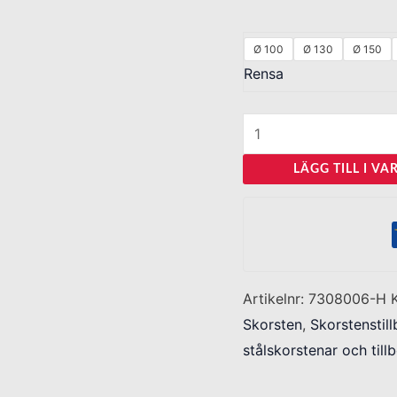
Ø 100
Ø 130
Ø 150
Rensa
LÄGG TILL I V
Artikelnr:
7308006-H
Skorsten
,
Skorstenstil
stålskorstenar och till