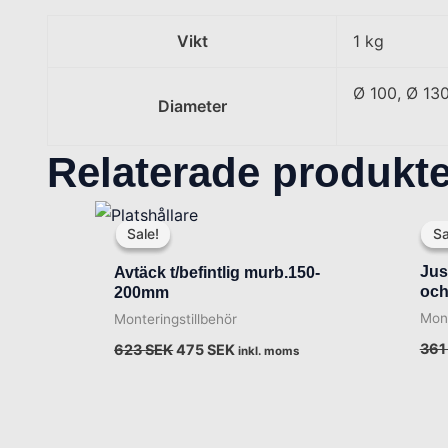
Vikt
1 kg
Ø 100, Ø 130
Diameter
Relaterade produkte
Det
Det
ursprungliga
nuvarande
Sale!
Sale!
Sa
Sa
priset
priset
var:
är:
Jus
Avtäck t/befintlig murb.150-
623 SEK.
475 SEK.
och
200mm
Mont
Monteringstillbehör
36
623
SEK
475
SEK
inkl. moms