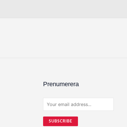
Prenumerera
E
m
a
SUBSCRIBE
i