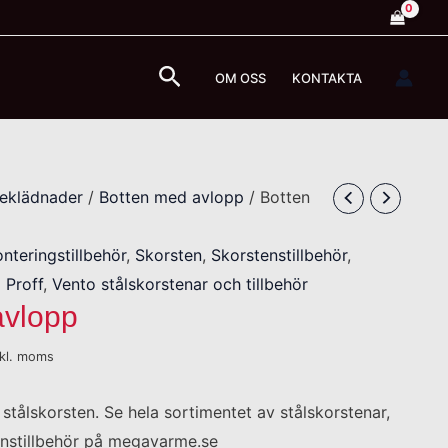
Sök
OM OSS
KONTAKTA
beklädnader
/
Botten med avlopp
/ Botten
nteringstillbehör
,
Skorsten
,
Skorstenstillbehör
,
 Proff
,
Vento stålskorstenar och tillbehör
avlopp
nkl. moms
stålskorsten. Se hela sortimentet av stålskorstenar,
enstillbehör på megavarme.se