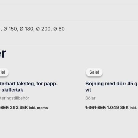
, Ø 150, Ø 180, Ø 200, Ø 80
r
Det
Det
Det
Det
ursprungliga
nuvarande
ursprungliga
nuv
le!
le!
Sale!
Sale!
priset
priset
priset
pris
var:
är:
var:
är:
terbart taksteg, för papp-
Böjning med dörr 45 g
361 SEK.
263 SEK.
1.361 SEK.
1.04
 skiffertak
vit
eringstillbehör
Böjar
1
SEK
263
SEK
1.361
SEK
1.049
SEK
inkl. moms
inkl