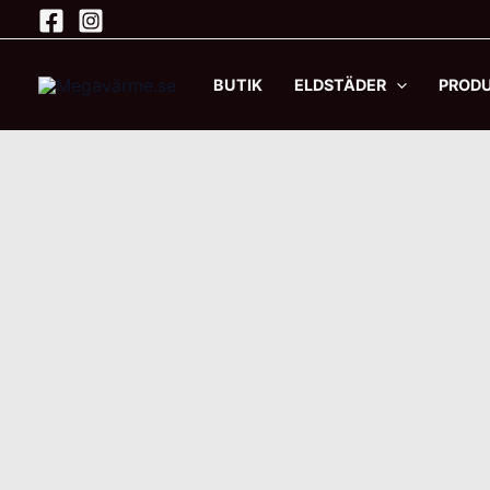
Hoppa
till
innehåll
BUTIK
ELDSTÄDER
PROD