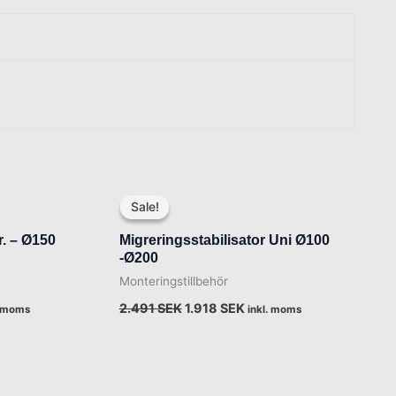
Det
Det
arande
ursprungliga
nuvarande
Sale!
Sale!
et
priset
priset
var:
är:
r. – Ø150
Migreringsstabilisator Uni Ø100
9 SEK.
2.491 SEK.
1.918 SEK.
-Ø200
Monteringstillbehör
2.491
SEK
1.918
SEK
. moms
inkl. moms