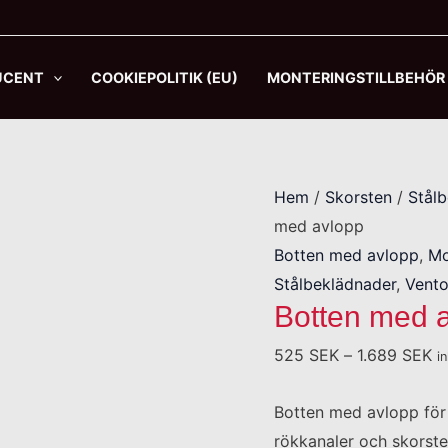
Botten
med
avlopp
UCENT
COOKIEPOLITIK (EU)
MONTERINGSTILLBEHÖR
mängd
Hem
/
Skorsten
/
Stål
med avlopp
Botten med avlopp
,
Mo
Stålbeklädnader
,
Vento
Botten med 
525
SEK
–
1.689
SEK
i
Botten med avlopp för 
rökkanaler och skorst