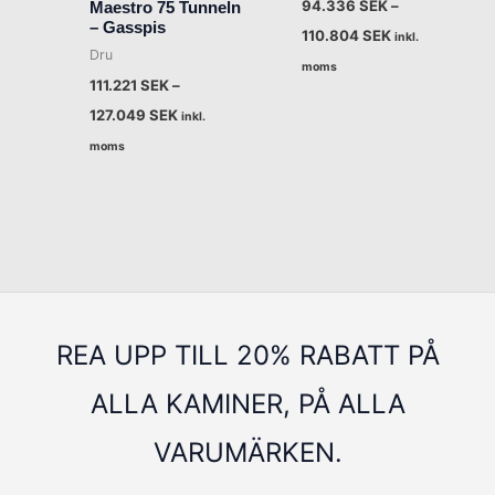
94.336
SEK
–
Maestro 75 Tunneln
– Gasspis
110.804
SEK
inkl.
Dru
moms
111.221
SEK
–
127.049
SEK
inkl.
moms
REA UPP TILL 20% RABATT PÅ
ALLA KAMINER, PÅ ALLA
VARUMÄRKEN.