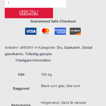
LÄGG TILL I
VARUKORG
Guaranteed Safe Checkout
Artikelnr:
df45941-H
Kategorier:
Dru
,
Gaskamin
,
Global
gasolkamin
,
Tvåsidig gasspis
Ytterligare information
Vikt
100 kg
Blank sort glas, Mat sort
Baggrund
Högervänd, Vänd åt vänster
Betegnelse