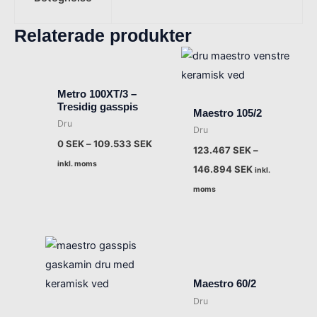
Relaterade produkter
Metro 100XT/3 –
Tresidig gasspis
Maestro 105/2
Dru
Dru
0
SEK
–
109.533
SEK
123.467
SEK
–
inkl. moms
146.894
SEK
inkl.
moms
Maestro 60/2
Dru