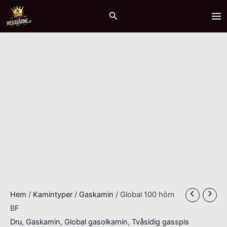
Hoppa
Global
MA
Sök
till
100
ME
innehåll
hörn
BF
mängd
Hem
/
Kamintyper
/
Gaskamin
/ Global 100 hörn
BF
Dru
,
Gaskamin
,
Global gasolkamin
,
Tvåsidig gasspis