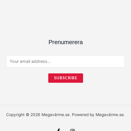
Prenumerera
E
m
a
SUBSCRIBE
i
l
*
Copyright © 2026 Megavärme.se. Powered by Megavärme.se.