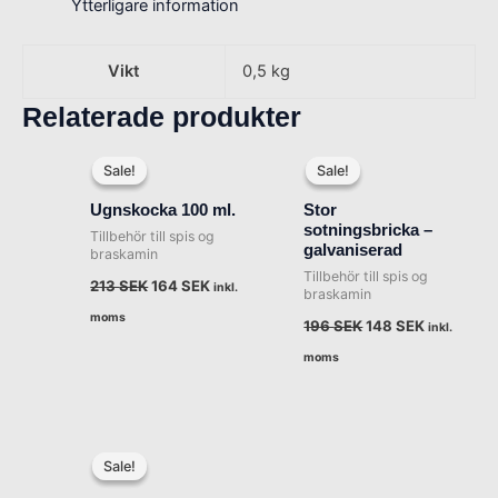
Ytterligare information
Vikt
0,5 kg
Relaterade produkter
Det
Det
Det
Det
ursprungliga
nuvarande
ursprungliga
nuvarand
Sale!
Sale!
Sale!
Sale!
priset
priset
priset
priset
var:
är:
var:
är:
Ugnskocka 100 ml.
Stor
213 SEK.
164 SEK.
196 SEK.
148 SEK.
sotningsbricka –
Tillbehör till spis og
galvaniserad
braskamin
Tillbehör till spis og
213
SEK
164
SEK
inkl.
braskamin
moms
196
SEK
148
SEK
inkl.
moms
Det
Det
ursprungliga
nuvarande
Sale!
Sale!
priset
priset
var:
är: