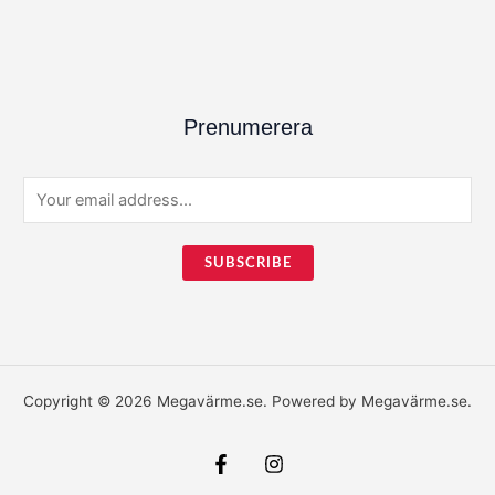
Prenumerera
E
m
a
SUBSCRIBE
i
l
*
Copyright © 2026 Megavärme.se. Powered by Megavärme.se.