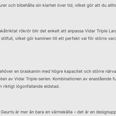
r och bibehålla sin klarhet över tid, vilket gör att du alltid
akåtriktat rökrör blir det enkelt att anpassa Vidar Triple La
lfull, vilket gör kaminen till ett perfekt val för större v
behöver en braskamin med högre kapacitet och större närvar
en av Vidar Triple-serien. Kombinationen av enastående funk
n riktigt iögonfallande eldstad.
eurts är mer än bara en värmekälla – det är en designupple