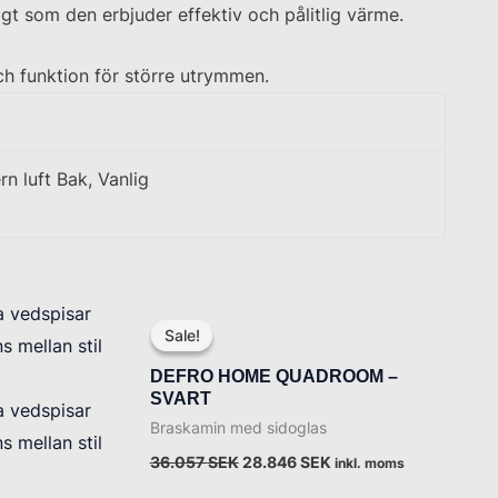
igt som den erbjuder effektiv och pålitlig värme.
h funktion för större utrymmen.
rn luft Bak, Vanlig
Det
Det
ursprungliga
nuvarande
Sale!
Sale!
priset
priset
var:
är:
DEFRO HOME QUADROOM –
36.057 SEK.
28.846 SEK.
SVART
Braskamin med sidoglas
36.057
SEK
28.846
SEK
inkl. moms