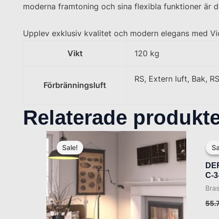
moderna framtoning och sina flexibla funktioner är de
Upplev exklusiv kvalitet och modern elegans med Vid
Vikt
120 kg
RS, Extern luft, Bak, R
Förbränningsluft
Relaterade produkte
Det
Det
ursprungliga
nuvarande
Sale!
Sale!
Sa
Sa
priset
priset
var:
är:
DE
39.336 SEK.
31.469 SEK.
C-3
Bra
55.