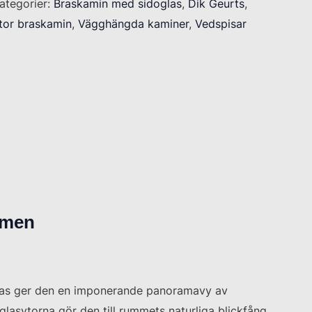
ategorier:
Braskamin med sidoglas
,
Dik Geurts
,
tor braskamin
,
Vägghängda kaminer
,
Vedspisar
mmen
 glas ger den en imponerande panoramavy av
asytorna gör den till rummets naturliga blickfång,