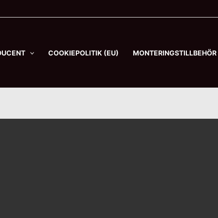
Vidar
Triple
Large
mängd
DUCENT
COOKIEPOLITIK (EU)
MONTERINGSTILLBEHÖR