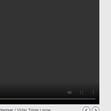
dspisar
/ Vidar Triple Large