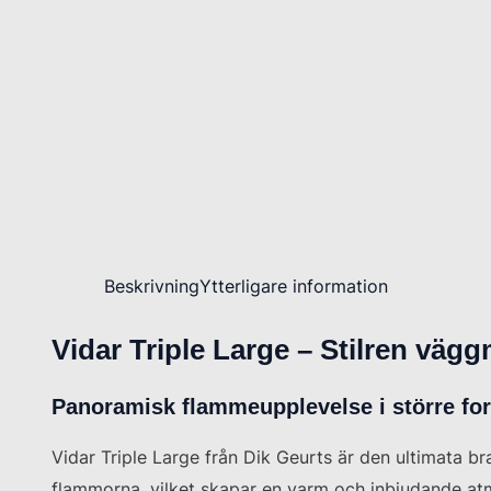
Beskrivning
Ytterligare information
Vidar Triple Large – Stilren vä
Panoramisk flammeupplevelse i större fo
Vidar Triple Large från Dik Geurts är den ultimata 
flammorna, vilket skapar en varm och inbjudande atm