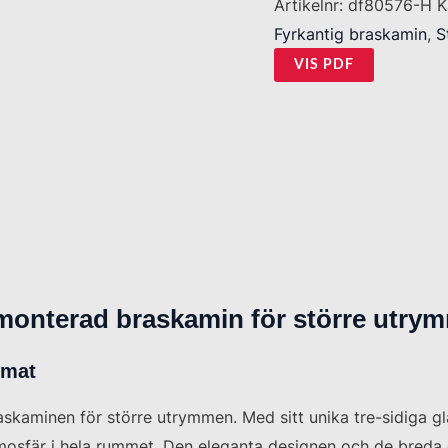
Artikelnr:
df80576-H
K
Fyrkantig braskamin
,
S
VIS PDF
ggmonterad braskamin för större utry
rmat
braskaminen för större utrymmen. Med sitt unika tre-sidiga
osfär i hela rummet. Den eleganta designen och de breda gl