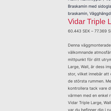
Braskamin med sidogl
braskamin
,
Vägghängd
Vidar Triple 
60.443
SEK
–
77.369
S
Denna väggmonterade b
välkomnande atmosfär 
mittpunkt för ditt utry
Large, Wall, är dess i
stor, vilket innebär at
de största rummen. Men 
kontrollera tack vare d
värmen med en enkel r
Vidar Triple Large, Wal
var du befinner dig i 