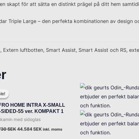
n skapt för att sätta en distinkt prägel på ditt hem samtid
ar Triple Large – den perfekta kombinationen av design oc
S, Extern luftbotten, Smart Assist, Smart Assist och RS, exte
r
Det
Det
ursprungliga
nuvarande
le!
le!
priset
priset
var:
är:
FRO HOME INTRA X-SMALL
55.730 SEK.
44.584 SEK.
-SIDED-55 ver. KOMPAKT 1
skamin med sidoglas
730
SEK
44.584
SEK
inkl. moms