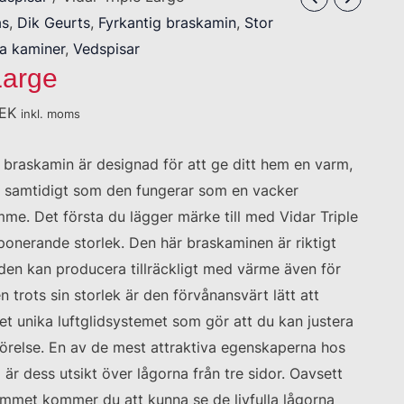
as
,
Dik Geurts
,
Fyrkantig braskamin
,
Stor
a kaminer
,
Vedspisar
Large
EK
inkl. moms
raskamin är designad för att ge ditt hem en varm,
samtidigt som den fungerar som en vacker
mme. Det första du lägger märke till med Vidar Triple
mponerande storlek. Den här braskaminen är riktigt
t den kan producera tillräckligt med värme även för
trots sin storlek är den förvånansvärt lätt att
et unika luftglidsystemet som gör att du kan justera
örelse. En av de mest attraktiva egenskaperna hos
l är dess utsikt över lågorna från tre sidor. Oavsett
rummet kommer du att kunna se de livfulla lågorna