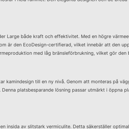
uder Large både kraft och effektivitet. Med en högre värme
om är den EcoDesign-certifierad, vilket innebär att den uppf
ärmeproduktion med låg bränsleförbrukning, vilket gör den 
ar kamindesign till en ny nivå. Genom att monteras på vä
t. Denna platsbesparande lösning passar utmärkt i öppna pla
 en insida av slitstark vermiculite. Detta säkerställer opti